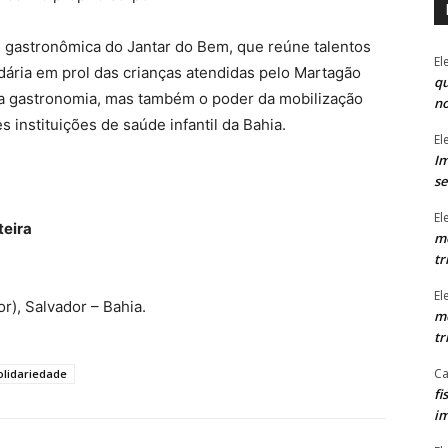
de gastronômica do Jantar do Bem, que reúne talentos
El
idária em prol das crianças atendidas pelo Martagão
qu
lta gastronomia, mas também o poder da mobilização
n
 instituições de saúde infantil da Bahia.
El
Im
se
El
teira
mo
tr
El
r), Salvador – Bahia.
mo
tr
Ca
olidariedade
fi
im