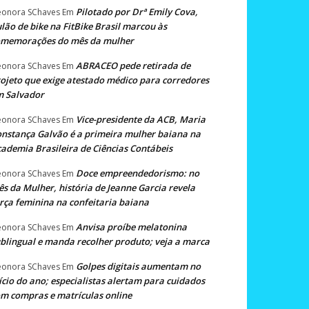
Pilotado por Drª Emily Cova,
eonora SChaves
Em
lão de bike na FitBike Brasil marcou às
omemorações do mês da mulher
ABRACEO pede retirada de
eonora SChaves
Em
ojeto que exige atestado médico para corredores
m Salvador
Vice-presidente da ACB, Maria
eonora SChaves
Em
nstança Galvão é a primeira mulher baiana na
ademia Brasileira de Ciências Contábeis
Doce empreendedorismo: no
eonora SChaves
Em
s da Mulher, história de Jeanne Garcia revela
rça feminina na confeitaria baiana
Anvisa proíbe melatonina
eonora SChaves
Em
blingual e manda recolher produto; veja a marca
Golpes digitais aumentam no
eonora SChaves
Em
ício do ano; especialistas alertam para cuidados
m compras e matrículas online