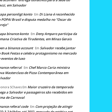
e acolhem” entrega donativos para a sede do
cci, em Salvador
apa personligt konto
Di Liana é reconhecido
Em
 POPAI Brasil e disputa medalha no “Oscar do
rejo”
apa binance-konto
Deny Amparo participa da
Em
mana Criativa de Tiradentes, em Minas Gerais
en a binance account
Salvador recebe jantar
Em
 Book Festas e celebra protagonismo no mercado
 eventos de luxo
nance referral
Chef Marco Caria ministra
Em
va Masterclass de Pizza Contemporânea em
lvador
Maior cruzeiro da temporada
eonora SChaves
Em
ega a Salvador e passageiros são recebidos em
ima de Carnaval
nance referal code
Com projeção de atingir
Em
D 3,2 bilhões até 2032, mercado de estética pet