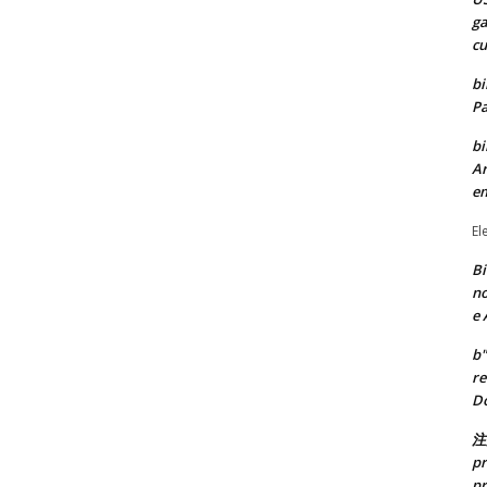
ga
cu
bi
Pa
bi
Ar
e
El
Bi
no
e 
b"
re
Do
注
pr
pr