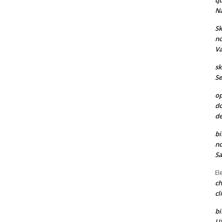
qu
Na
Sk
no
Va
sk
Se
op
do
de
bi
no
Sa
El
ch
cl
bi
US