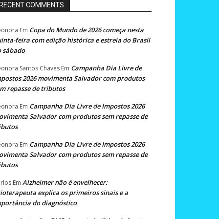
RECENT COMMENTS
Copa do Mundo de 2026 começa nesta
eonora
Em
inta-feira com edição histórica e estreia do Brasil
o sábado
Campanha Dia Livre de
eonora Santos Chaves
Em
postos 2026 movimenta Salvador com produtos
m repasse de tributos
Campanha Dia Livre de Impostos 2026
eonora
Em
vimenta Salvador com produtos sem repasse de
ibutos
Campanha Dia Livre de Impostos 2026
eonora
Em
vimenta Salvador com produtos sem repasse de
ibutos
Alzheimer não é envelhecer:
rlos
Em
sioterapeuta explica os primeiros sinais e a
portância do diagnóstico