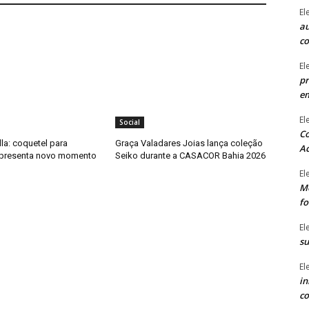
El
au
c
El
pr
e
El
Social
Co
la: coquetel para
Graça Valadares Joias lança coleção
Ac
apresenta novo momento
Seiko durante a CASACOR Bahia 2026
El
Mê
fo
El
su
El
in
co