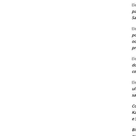
El
pa
Sa
El
po
oc
p
El
do
co
El
ul
sa
Co
Ka
e 
B