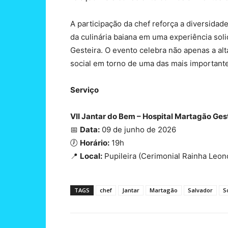
A participação da chef reforça a diversida
da culinária baiana em uma experiência sol
Gesteira. O evento celebra não apenas a a
social em torno de uma das mais importantes
Serviço
VII Jantar do Bem – Hospital Martagão Ges
📅
Data:
09 de junho de 2026
🕖
Horário:
19h
📍
Local:
Pupileira (Cerimonial Rainha Leono
TAGS
chef
Jantar
Martagão
Salvador
S