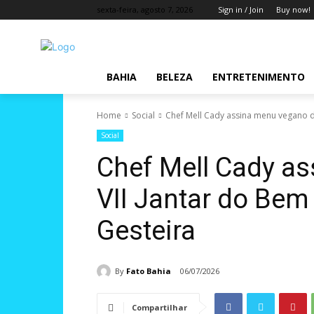
sexta-feira, agosto 7, 2026
Sign in / Join
Buy now!
BAHIA
BELEZA
ENTRETENIMENTO
Home
Social
Chef Mell Cady assina menu vegano do
Social
Chef Mell Cady a
VII Jantar do Bem
Gesteira
By
Fato Bahia
06/07/2026
Compartilhar