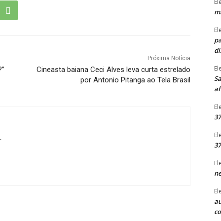
El
ma
El
pa
di
Próxima Notícia
El
?”
Cineasta baiana Ceci Alves leva curta estrelado
Sa
por Antonio Pitanga ao Tela Brasil
af
El
37
El
r
37
El
ne
El
au
c