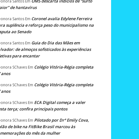
OMS descarta indícios de “surto
eonora Santos
Em
ior” de hantavírus
Coronel avalia Edylene Ferreira
eonora Santos
Em
ra suplência e reforça peso do municipalismo na
sputa ao Senado
Guia do Dia das Mães em
eonora Santos
Em
lvador: de almoços sofisticados às experiências
etivas para encantar
Colégio Vitória-Régia completa
eonora SChaves
Em
 anos
Colégio Vitória-Régia completa
eonora SChaves
Em
 anos
ECA Digital começa a valer
eonora SChaves
Em
sta terça; confira principais pontos
Pilotado por Drª Emily Cova,
eonora SChaves
Em
lão de bike na FitBike Brasil marcou às
omemorações do mês da mulher