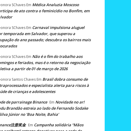
Médica Analuzia Moscoso
eonora SChaves
Em
rticipa de ato contra o feminicídio no Bonfim, em
lvador
Carnaval impulsiona aluguel
eonora SChaves
Em
r temporada em Salvador, que superou a
upação do ano passado; descubra os bairros mais
rocurados
Não é o fim do trabalho aos
eonora SChaves
Em
mingos e feriados, mas é o retorno da negociação
letiva a partir de 01 de março de 2026
Brasil dobra consumo de
eonora Santos Chaves
Em
traprocessados e especialista alerta para riscos à
úde de crianças e adolescentes
de de parrainage Binance
Novidade no ar!
Em
du Brandão estreia ao lado de Fernando Sodake
Silva Júnior no ‘Boa Noite, Bahia’
inance注册奖金
Campanha solidária “Mãos
Em