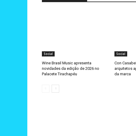
Social
Social
Wine Brasil Music apresenta
Con Casabel
novidades da edição de 2026 no
arquitetos 
Palacete Tirachapéu
da marca