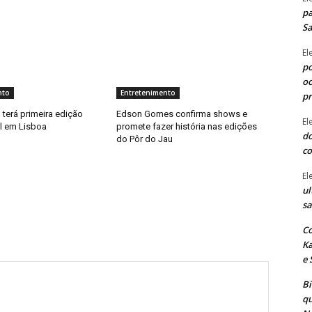
pa
Sa
El
po
oc
nto
Entretenimento
p
 terá primeira edição
Edson Gomes confirma shows e
El
al em Lisboa
promete fazer história nas edições
do
do Pôr do Jau
co
El
ul
sa
Co
Ka
e 
B
qu