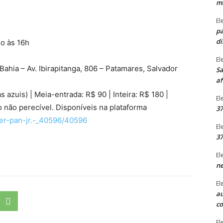
ma
El
pa
di
o às 16h
El
ahia – Av. Ibirapitanga, 806 – Patamares, Salvador
Sa
af
 azuis) | Meia-entrada: R$ 90 | Inteira: R$ 180 |
El
o não perecível. Disponíveis na plataforma
37
ter-pan-jr.-_40596/40596
El
37
El
ne
El
au
c
El