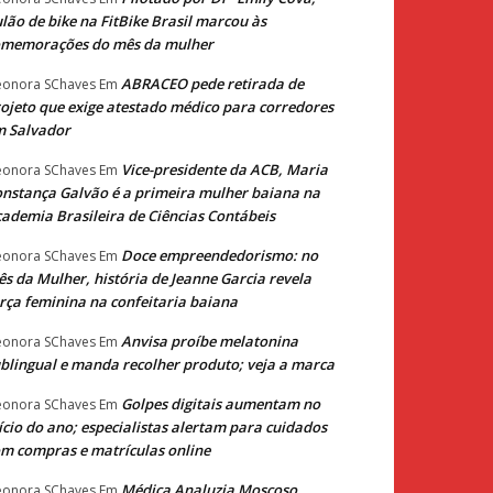
lão de bike na FitBike Brasil marcou às
omemorações do mês da mulher
ABRACEO pede retirada de
eonora SChaves
Em
ojeto que exige atestado médico para corredores
m Salvador
Vice-presidente da ACB, Maria
eonora SChaves
Em
nstança Galvão é a primeira mulher baiana na
ademia Brasileira de Ciências Contábeis
Doce empreendedorismo: no
eonora SChaves
Em
s da Mulher, história de Jeanne Garcia revela
rça feminina na confeitaria baiana
Anvisa proíbe melatonina
eonora SChaves
Em
blingual e manda recolher produto; veja a marca
Golpes digitais aumentam no
eonora SChaves
Em
ício do ano; especialistas alertam para cuidados
m compras e matrículas online
Médica Analuzia Moscoso
eonora SChaves
Em