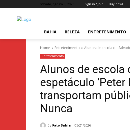
sábado, agosto 8, 2026
Sign in / Join
Buy now!
BAHIA
BELEZA
ENTRETENIMENTO
Home
Entretenimento
Alunos de escola de Salvado
Entretenimento
Alunos de escola
espetáculo ‘Peter 
transportam públi
Nunca
By
Fato Bahia
05/21/2026