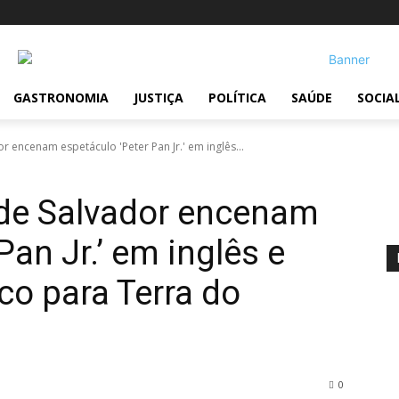
GASTRONOMIA
JUSTIÇA
POLÍTICA
SAÚDE
SOCIA
r encenam espetáculo 'Peter Pan Jr.' em inglês...
 de Salvador encenam
Pan Jr.’ em inglês e
co para Terra do
0