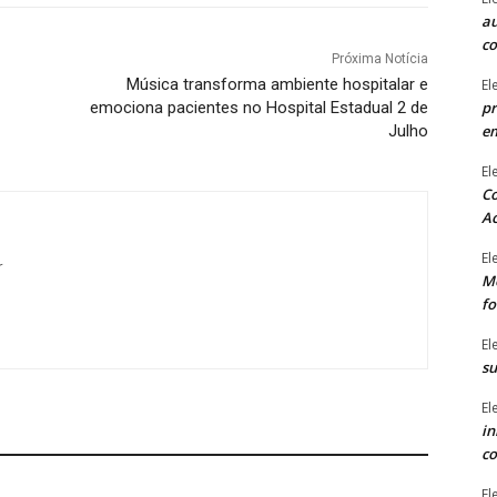
au
c
Próxima Notícia
Música transforma ambiente hospitalar e
El
pr
emociona pacientes no Hospital Estadual 2 de
e
Julho
El
Co
Ac
El
r
Mê
fo
El
su
El
in
co
El