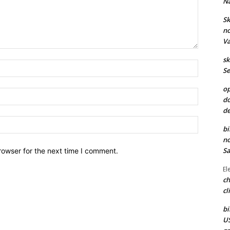
Na
Sk
no
Va
sk
Nome:*
Se
op
Email:*
do
de
Site:
bi
no
Sa
rowser for the next time I comment.
El
ch
cl
bi
US