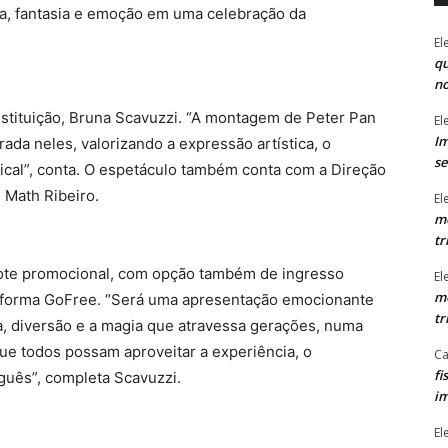
a, fantasia e emoção em uma celebração da
El
qu
n
instituição, Bruna Scavuzzi. “A montagem de Peter Pan
El
Im
da neles, valorizando a expressão artística, o
se
ical”, conta. O espetáculo também conta com a Direção
 Math Ribeiro.
El
mo
tr
lote promocional, com opção também de ingresso
El
mo
ataforma GoFree. “Será uma apresentação emocionante
tr
ça, diversão e a magia que atravessa gerações, numa
ue todos possam aproveitar a experiência, o
Ca
fi
uês”, completa Scavuzzi.
im
El