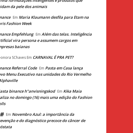
nha formulações inteligentes e produtos que
idam da pele dos animais
nance
Maria Klaumann desfila para Etam na
Em
ris Fashion Week
nance Empfehlung
Além das telas. Inteligência
Em
tificial vira persona e assumem cargos em
mpresas baianas
CARNAVAL É PRA PET?
eonora SChaves
Em
nance Referral Code
Pasta em Casa lança
Em
vo Menu Executivo nas unidades do Rio Vermelho
Alphaville
asta binance h"anvisningskod
Kika Maia
Em
aliza no domingo (16) mais uma edição do Fashion
lls
册
Novembro Azul: a importância da
Em
evenção e do diagnóstico precoce do câncer de
óstata