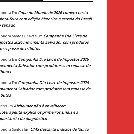
Copa do Mundo de 2026 começa nesta
eonora
Em
inta-feira com edição histórica e estreia do Brasil
o sábado
Campanha Dia Livre de
eonora Santos Chaves
Em
postos 2026 movimenta Salvador com produtos
m repasse de tributos
Campanha Dia Livre de Impostos 2026
eonora
Em
vimenta Salvador com produtos sem repasse de
ibutos
Campanha Dia Livre de Impostos 2026
eonora
Em
vimenta Salvador com produtos sem repasse de
ibutos
Alzheimer não é envelhecer:
rlos
Em
sioterapeuta explica os primeiros sinais e a
portância do diagnóstico
OMS descarta indícios de “surto
eonora Santos
Em