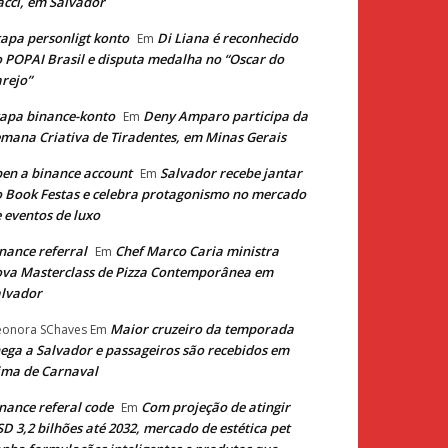
cci, em Salvador
apa personligt konto
Di Liana é reconhecido
Em
 POPAI Brasil e disputa medalha no “Oscar do
rejo”
apa binance-konto
Deny Amparo participa da
Em
mana Criativa de Tiradentes, em Minas Gerais
en a binance account
Salvador recebe jantar
Em
 Book Festas e celebra protagonismo no mercado
 eventos de luxo
nance referral
Chef Marco Caria ministra
Em
va Masterclass de Pizza Contemporânea em
lvador
Maior cruzeiro da temporada
eonora SChaves
Em
ega a Salvador e passageiros são recebidos em
ima de Carnaval
nance referal code
Com projeção de atingir
Em
D 3,2 bilhões até 2032, mercado de estética pet