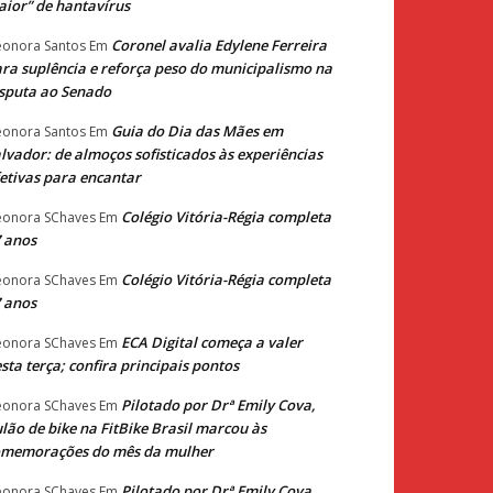
ior” de hantavírus
Coronel avalia Edylene Ferreira
eonora Santos
Em
ra suplência e reforça peso do municipalismo na
sputa ao Senado
Guia do Dia das Mães em
eonora Santos
Em
lvador: de almoços sofisticados às experiências
etivas para encantar
Colégio Vitória-Régia completa
eonora SChaves
Em
 anos
Colégio Vitória-Régia completa
eonora SChaves
Em
 anos
ECA Digital começa a valer
eonora SChaves
Em
sta terça; confira principais pontos
Pilotado por Drª Emily Cova,
eonora SChaves
Em
lão de bike na FitBike Brasil marcou às
omemorações do mês da mulher
Pilotado por Drª Emily Cova,
eonora SChaves
Em