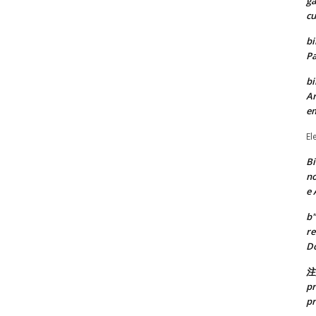
ga
cu
bi
Pa
bi
Ar
e
El
Bi
no
e 
b"
re
Do
注
pr
pr