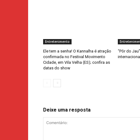
Entretenimento
Entretenime
Ele tem a senha! O Kannalha é atração
“Pôr do Jau”
confirmada no Festival Movimento
internacion
Cidade, em Vila Velha (ES); confira as
datas do show
Deixe uma resposta