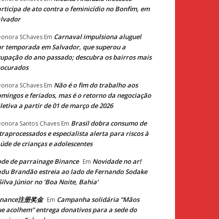
rticipa de ato contra o feminicídio no Bonfim, em
lvador
Carnaval impulsiona aluguel
eonora SChaves
Em
r temporada em Salvador, que superou a
upação do ano passado; descubra os bairros mais
rocurados
Não é o fim do trabalho aos
eonora SChaves
Em
mingos e feriados, mas é o retorno da negociação
letiva a partir de 01 de março de 2026
Brasil dobra consumo de
eonora Santos Chaves
Em
traprocessados e especialista alerta para riscos à
úde de crianças e adolescentes
de de parrainage Binance
Novidade no ar!
Em
du Brandão estreia ao lado de Fernando Sodake
Silva Júnior no ‘Boa Noite, Bahia’
inance注册奖金
Campanha solidária “Mãos
Em
e acolhem” entrega donativos para a sede do