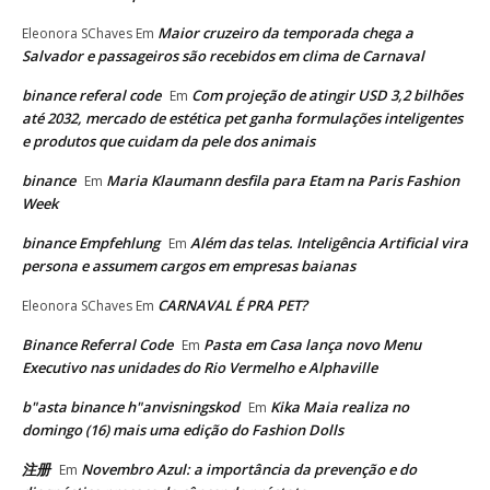
Maior cruzeiro da temporada chega a
Eleonora SChaves
Em
Salvador e passageiros são recebidos em clima de Carnaval
binance referal code
Com projeção de atingir USD 3,2 bilhões
Em
até 2032, mercado de estética pet ganha formulações inteligentes
e produtos que cuidam da pele dos animais
binance
Maria Klaumann desfila para Etam na Paris Fashion
Em
Week
binance Empfehlung
Além das telas. Inteligência Artificial vira
Em
persona e assumem cargos em empresas baianas
CARNAVAL É PRA PET?
Eleonora SChaves
Em
Binance Referral Code
Pasta em Casa lança novo Menu
Em
Executivo nas unidades do Rio Vermelho e Alphaville
b"asta binance h"anvisningskod
Kika Maia realiza no
Em
domingo (16) mais uma edição do Fashion Dolls
注册
Novembro Azul: a importância da prevenção e do
Em