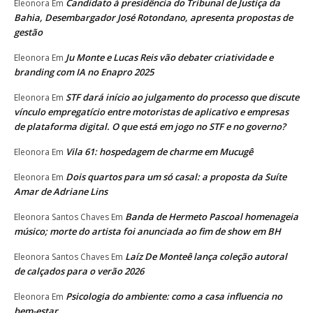
Candidato à presidência do Tribunal de Justiça da
Eleonora
Em
Bahia, Desembargador José Rotondano, apresenta propostas de
gestão
Ju Monte e Lucas Reis vão debater criatividade e
Eleonora
Em
branding com IA no Enapro 2025
STF dará início ao julgamento do processo que discute
Eleonora
Em
vínculo empregatício entre motoristas de aplicativo e empresas
de plataforma digital. O que está em jogo no STF e no governo?
Vila 61: hospedagem de charme em Mucugê
Eleonora
Em
Dois quartos para um só casal: a proposta da Suíte
Eleonora
Em
Amar de Adriane Lins
Banda de Hermeto Pascoal homenageia
Eleonora Santos Chaves
Em
músico; morte do artista foi anunciada ao fim de show em BH
Laíz De Monteê lança coleção autoral
Eleonora Santos Chaves
Em
de calçados para o verão 2026
Psicologia do ambiente: como a casa influencia no
Eleonora
Em
bem-estar