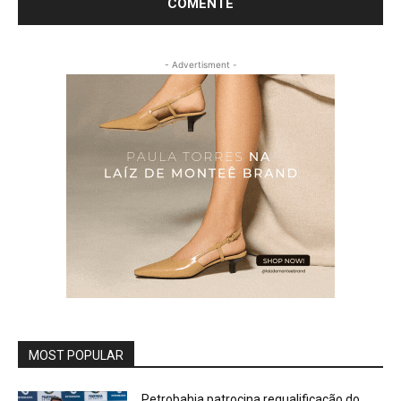
- Advertisment -
MOST POPULAR
Petrobahia patrocina requalificação do