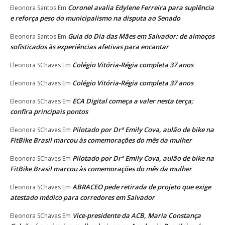
Coronel avalia Edylene Ferreira para suplência
Eleonora Santos
Em
e reforça peso do municipalismo na disputa ao Senado
Guia do Dia das Mães em Salvador: de almoços
Eleonora Santos
Em
sofisticados às experiências afetivas para encantar
Colégio Vitória-Régia completa 37 anos
Eleonora SChaves
Em
Colégio Vitória-Régia completa 37 anos
Eleonora SChaves
Em
ECA Digital começa a valer nesta terça;
Eleonora SChaves
Em
confira principais pontos
Pilotado por Drª Emily Cova, aulão de bike na
Eleonora SChaves
Em
FitBike Brasil marcou às comemorações do mês da mulher
Pilotado por Drª Emily Cova, aulão de bike na
Eleonora SChaves
Em
FitBike Brasil marcou às comemorações do mês da mulher
ABRACEO pede retirada de projeto que exige
Eleonora SChaves
Em
atestado médico para corredores em Salvador
Vice-presidente da ACB, Maria Constança
Eleonora SChaves
Em