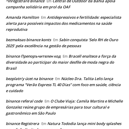
^Inregistrare Binance
Central de Outdoor da Bahia apoia
Em
campanha solidária em prol da OAF
Amanda Hamilton
Antidepressivos e fertilidade: especialista
Em
alerta para possíveis impactos dos medicamentos na saúde
reprodutiva
bezmaksas binance konts
Sabin conquista ‘Selo RH de Ouro
Em
2025’ pela excelência na gestão de pessoas
binance Препоръчителен код
Bracell enaltece a força da
Em
diversidade ao participar do maior desfile de moda negra do
Brasil
bezplatn'y úcet na binance
Núcleo Dra. Talita Lelis lança
Em
programa “Verão Express TL 40 Dias” com foco em saúde, ciência
e cuidado
binance referal code
O Clube Viaja: Camila Martins e Michelle
Em
Gonzalez reúne grupo de empresárias para tour cultural e
gastronômico em São Paulo
binance Registrera
Natura Tododia lança mini body splashes
Em