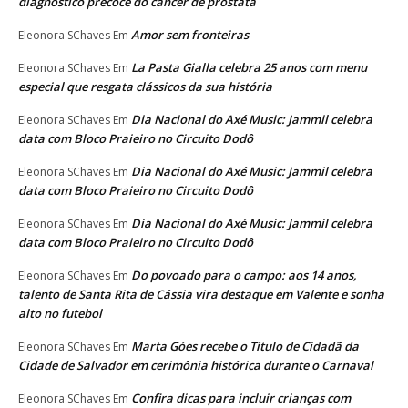
diagnóstico precoce do câncer de próstata
Amor sem fronteiras
Eleonora SChaves
Em
La Pasta Gialla celebra 25 anos com menu
Eleonora SChaves
Em
especial que resgata clássicos da sua história
Dia Nacional do Axé Music: Jammil celebra
Eleonora SChaves
Em
data com Bloco Praieiro no Circuito Dodô
Dia Nacional do Axé Music: Jammil celebra
Eleonora SChaves
Em
data com Bloco Praieiro no Circuito Dodô
Dia Nacional do Axé Music: Jammil celebra
Eleonora SChaves
Em
data com Bloco Praieiro no Circuito Dodô
Do povoado para o campo: aos 14 anos,
Eleonora SChaves
Em
talento de Santa Rita de Cássia vira destaque em Valente e sonha
alto no futebol
Marta Góes recebe o Título de Cidadã da
Eleonora SChaves
Em
Cidade de Salvador em cerimônia histórica durante o Carnaval
Confira dicas para incluir crianças com
Eleonora SChaves
Em