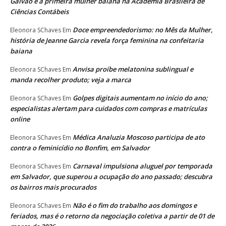
Galvão é a primeira mulher baiana na Academia Brasileira de
Ciências Contábeis
Doce empreendedorismo: no Mês da Mulher,
Eleonora SChaves
Em
história de Jeanne Garcia revela força feminina na confeitaria
baiana
Anvisa proíbe melatonina sublingual e
Eleonora SChaves
Em
manda recolher produto; veja a marca
Golpes digitais aumentam no início do ano;
Eleonora SChaves
Em
especialistas alertam para cuidados com compras e matrículas
online
Médica Analuzia Moscoso participa de ato
Eleonora SChaves
Em
contra o feminicídio no Bonfim, em Salvador
Carnaval impulsiona aluguel por temporada
Eleonora SChaves
Em
em Salvador, que superou a ocupação do ano passado; descubra
os bairros mais procurados
Não é o fim do trabalho aos domingos e
Eleonora SChaves
Em
feriados, mas é o retorno da negociação coletiva a partir de 01 de