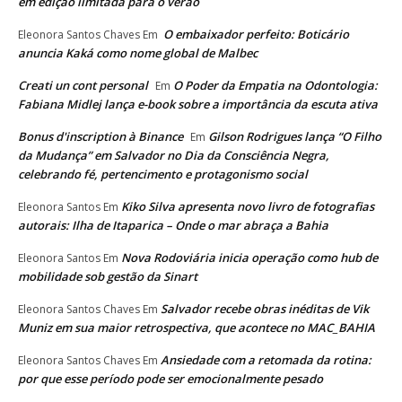
em edição limitada para o verão
O embaixador perfeito: Boticário
Eleonora Santos Chaves
Em
anuncia Kaká como nome global de Malbec
Creati un cont personal
O Poder da Empatia na Odontologia:
Em
Fabiana Midlej lança e-book sobre a importância da escuta ativa
Bonus d'inscription à Binance
Gilson Rodrigues lança “O Filho
Em
da Mudança” em Salvador no Dia da Consciência Negra,
celebrando fé, pertencimento e protagonismo social
Kiko Silva apresenta novo livro de fotografias
Eleonora Santos
Em
autorais: Ilha de Itaparica – Onde o mar abraça a Bahia
Nova Rodoviária inicia operação como hub de
Eleonora Santos
Em
mobilidade sob gestão da Sinart
Salvador recebe obras inéditas de Vik
Eleonora Santos Chaves
Em
Muniz em sua maior retrospectiva, que acontece no MAC_BAHIA
Ansiedade com a retomada da rotina:
Eleonora Santos Chaves
Em
por que esse período pode ser emocionalmente pesado