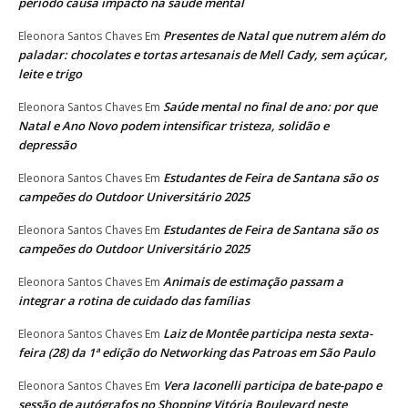
período causa impacto na saúde mental
Presentes de Natal que nutrem além do
Eleonora Santos Chaves
Em
paladar: chocolates e tortas artesanais de Mell Cady, sem açúcar,
leite e trigo
Saúde mental no final de ano: por que
Eleonora Santos Chaves
Em
Natal e Ano Novo podem intensificar tristeza, solidão e
depressão
Estudantes de Feira de Santana são os
Eleonora Santos Chaves
Em
campeões do Outdoor Universitário 2025
Estudantes de Feira de Santana são os
Eleonora Santos Chaves
Em
campeões do Outdoor Universitário 2025
Animais de estimação passam a
Eleonora Santos Chaves
Em
integrar a rotina de cuidado das famílias
Laiz de Montêe participa nesta sexta-
Eleonora Santos Chaves
Em
feira (28) da 1ª edição do Networking das Patroas em São Paulo
Vera Iaconelli participa de bate-papo e
Eleonora Santos Chaves
Em
sessão de autógrafos no Shopping Vitória Boulevard neste