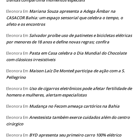
Dantas compartilha momentos especiais
Mariana Souza apresenta a Adega Âmbar na
Eleonora
Em
CASACOR Bahia: um espaço sensorial que celebra o tempo, o
afeto e os encontros
Salvador proíbe uso de patinetes e bicicletas elétricas
Eleonora
Em
por menores de 18 anos e define novas regras; confira
Pasta em Casa celebra o Dia Mundial do Chocolate
Eleonora
Em
com clássicos irresistíveis
Maison Laíz De Monteê participa de ação com a S.
Eleonora
Em
Pellegrino
Uso de cigarros eletrônicos pode afetar fertilidade de
Eleonora
Em
homens e mulheres, alertam especialistas
Mudança no Fecom ameaça cartórios na Bahia
Eleonora
Em
Anestesista também exerce cuidados além do centro
Eleonora
Em
cirúrgico
BYD apresenta seu primeiro carro 100% elétrico
Eleonora
Em