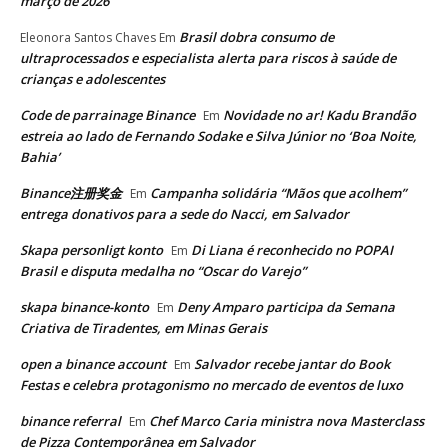
março de 2026
Brasil dobra consumo de
Eleonora Santos Chaves
Em
ultraprocessados e especialista alerta para riscos à saúde de
crianças e adolescentes
Code de parrainage Binance
Novidade no ar! Kadu Brandão
Em
estreia ao lado de Fernando Sodake e Silva Júnior no ‘Boa Noite,
Bahia’
Binance注册奖金
Campanha solidária “Mãos que acolhem”
Em
entrega donativos para a sede do Nacci, em Salvador
Skapa personligt konto
Di Liana é reconhecido no POPAI
Em
Brasil e disputa medalha no “Oscar do Varejo”
skapa binance-konto
Deny Amparo participa da Semana
Em
Criativa de Tiradentes, em Minas Gerais
open a binance account
Salvador recebe jantar do Book
Em
Festas e celebra protagonismo no mercado de eventos de luxo
binance referral
Chef Marco Caria ministra nova Masterclass
Em
de Pizza Contemporânea em Salvador