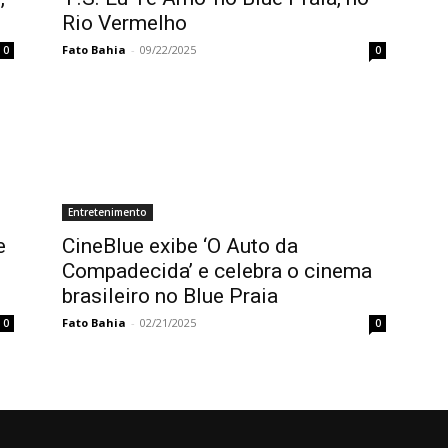
Rio Vermelho
Fato Bahia
-
09/22/2025
0
0
Entretenimento
e
CineBlue exibe ‘O Auto da
Compadecida’ e celebra o cinema
brasileiro no Blue Praia
Fato Bahia
-
02/21/2025
0
0