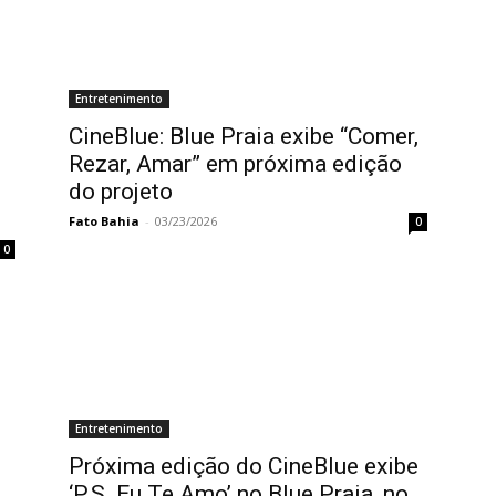
Entretenimento
CineBlue: Blue Praia exibe “Comer,
Rezar, Amar” em próxima edição
do projeto
Fato Bahia
-
03/23/2026
0
0
Entretenimento
Próxima edição do CineBlue exibe
,
‘P.S. Eu Te Amo’ no Blue Praia, no