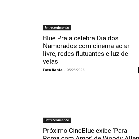
Entretenimento
Blue Praia celebra Dia dos
Namorados com cinema ao ar
livre, redes flutuantes e luz de
velas
Fato Bahia
-
05/28/2026
Entretenimento
Próximo CineBlue exibe ‘Para
Roma com Amor’ de Woody Allen